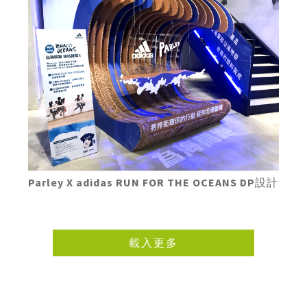
Parley X adidas RUN FOR THE OCEANS DP設計
載入更多